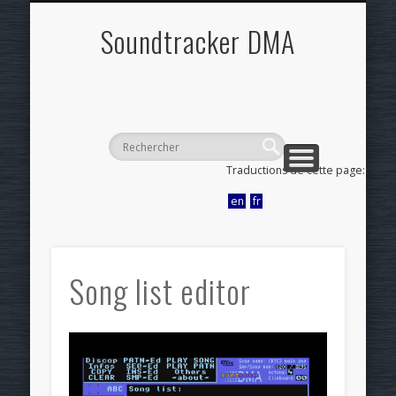
ADMINISTRER
S'IDENTIFIER
Soundtracker DMA
GESTIONNAIRE MULTIMÉDIA
PLAN DU SITE
Traductions de cette page:
en
fr
Song list editor